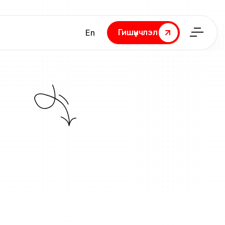
Гишүүнчлэл
En
Гишүүнчлэл