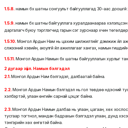
1.5.8.
намын бүх шатны сонгуульт байгууллагад 30-аас доошгүй х
1.5.9.
намын бүх шатны байгууллага хуралдаанаараа хэлэлцсэн 
даргалагч буюу тэргүүлэгчид гарын үсэг зурснаар хүчин төгөлдө
1.5.10.
Монгол Ардын Нам нь цахим шилжилтийг дэмжиж үйл ажилл
сүлжээний хэвийн, аюулгүй үйл ажиллагааг хангах, намын гишүүд
1.5.11.
Монгол Ардын Намын бүх шатны байгууллагын хурлыг та
2 дугаар зүйл. Намын бэлгэдэл
2.1.
Монгол Ардын Нам бэлгэдэл, далбаатай байна.
2.2.
Монгол Ардын Намын бэлгэдэл нь гол төвдөө үндэсний ту
хэлбэртэй, улаан өнгийн сарнай цэцэг байна.
2.3.
Монгол Ардын Намын далбаа нь улаан, цагаан, хөх хослосо
тусгаар тогтнол, мандан бадрахын бэлгэдэл улаан, дунд хэсэг
тэнгэрийн хөх өнгөтэй байна.