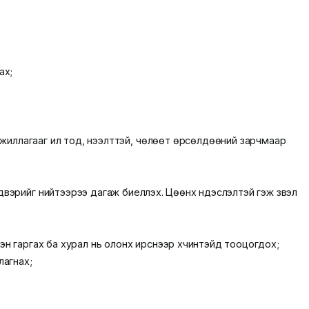
ах;
 ажиллагааг ил тод, нээлттэй, чөлөөт өрсөлдөөний зарчмаар
рийг нийтээрээ дагаж биелүүлэх. Цөөнх үндэслэлтэй гэж үзвэл
н гаргах ба хурал нь олонх ирснээр хүчинтэйд тооцогдох;
лагнах;