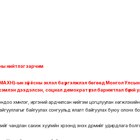
аны нийтлэг зарчим
 (МАХН)–ын зүй ёсны эхлэл ба үргэлжлэл бөгөөд Монгол 
эмлэн дээдэлсэн, социал демократ үзэл баримтлал бүхий ул
ндоо хүмүүнлэг, иргэний ардчилсан нийгэм цогцлуулан хөгжүүлэхи
йгууллагыг байгуулах сонгуульд ялалт байгуулах буюу олонх бо
г чандлан сахиж хуулийн хүрээнд энэхүү дүрмийг удирдлага болг