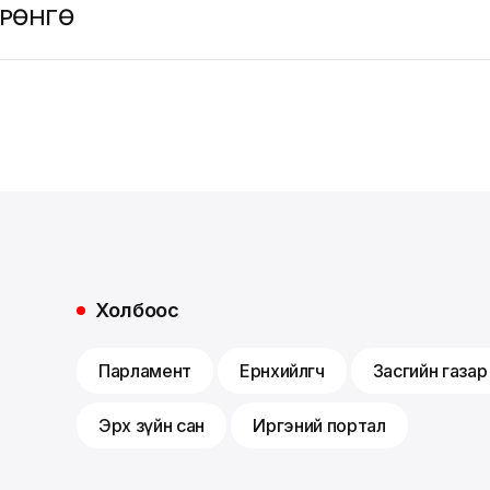
ӨРӨНГӨ
Холбоос
Парламент
Ерөнхийлөгч
Засгийн газар
Эрх зүйн сан
Иргэний портал