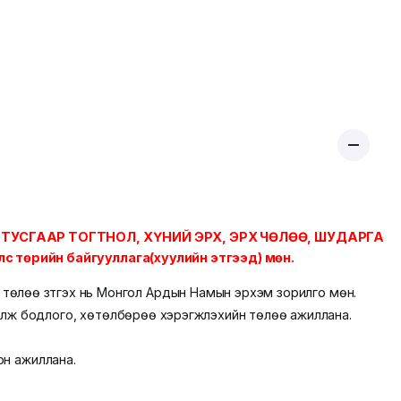
Улсын ТУСГААР ТОГТНОЛ, ХҮНИЙ ЭРХ, ЭРХ ЧӨЛӨӨ, ШУДАРГА
с төрийн байгууллага(хуулийн этгээд) мөн.
йн төлөө зүтгэх нь Монгол Ардын Намын эрхэм зорилго мөн.
лж бодлого, хөтөлбөрөө хэрэгжүүлэхийн төлөө ажиллана.
он ажиллана.