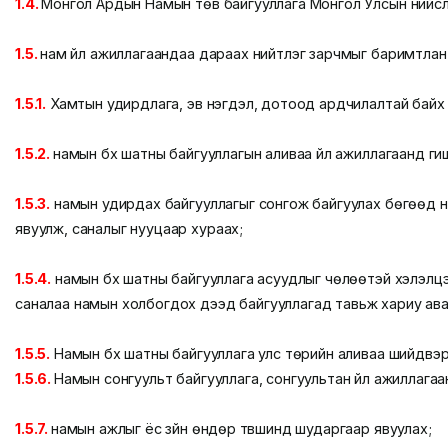
1.4.
Монгол Ардын Намын төв байгууллага Монгол Улсын нийсл
1.5.
нам үйл ажиллагаандаа дараах нийтлэг зарчмыг баримтлан
1.5.1.
Хамтын удирдлага, эв нэгдэл, дотоод ардчилалтай байх 
1.5.2.
намын бүх шатны байгууллагын аливаа үйл ажиллагаанд ги
1.5.3.
намын удирдах байгууллагыг сонгож байгуулах бөгөөд на
явуулж, саналыг нууцаар хураах;
1.5.4.
намын бүх шатны байгууллага асуудлыг чөлөөтэй хэлэлцэн
саналаа намын холбогдох дээд байгууллагад тавьж хариу ава
1.5.5.
Намын бүх шатны байгууллага улс төрийн аливаа шийдвэр
1.5.6.
Намын сонгуульт байгууллага, сонгуультан үйл ажиллага
1.5.7.
намын ажлыг ёс зүйн өндөр түвшинд шударгаар явуулах;