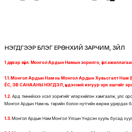
НЭГДҮГЭЭР БҮЛЭГ ЕРӨНХИЙ ЗАРЧИМ, ЗҮЙЛ
1 дүгээр зүйл. Монгол Ардын Намын зорилго,
үйл ажиллага
1.1. Монгол Ардын Нам нь Монгол Ардын Хувьсгалт Нам
ЁС, ЭВ САНААНЫ НЭГДЭЛ, үндэсний язгуур эрх ашгийг эрх
1.2.
Ард түмнийхээ хүсэл зоригийг илэрхийлэн хамгаалж, улс оро
Монгол Ардын Нам нь төрийн болон нутгийн өөрөө удирдах ба
1.3.
Монгол Ардын Нам Монгол Улсын Үндсэн хууль бусад хуулий