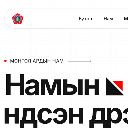
Бүтэц
Нам
М
МОНГОЛ АРДЫН НАМ
Намын
үндсэн дү