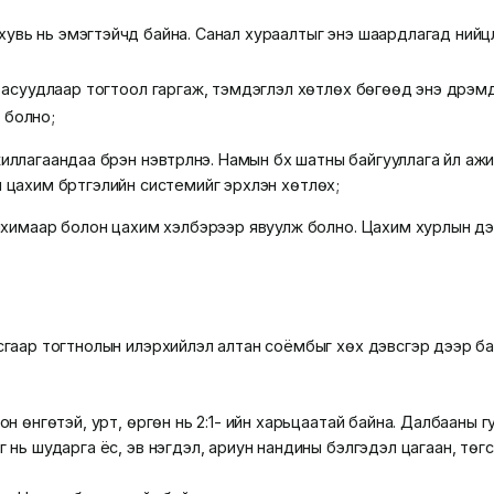
увь нь эмэгтэйчүүд байна. Санал хураалтыг энэ шаардлагад нийцүү
асуудлаар тогтоол гаргаж, тэмдэглэл хөтлөх бөгөөд энэ дүрэмд
р болно;
агаандаа бүрэн нэвтрүүлнэ. Намын бүх шатны байгууллага үйл аж
ийн цахим бүртгэлийн системийг эрхлэн хөтлөх;
нхимаар болон цахим хэлбэрээр явуулж болно. Цахим хурлын дэ
сгаар тогтнолын илэрхийлэл алтан соёмбыг хөх дэвсгэр дээр б
н өнгөтэй, урт, өргөн нь 2:1- ийн харьцаатай байна. Далбааны 
 нь шударга ёс, эв нэгдэл, ариун нандины бэлгэдэл цагаан, төг