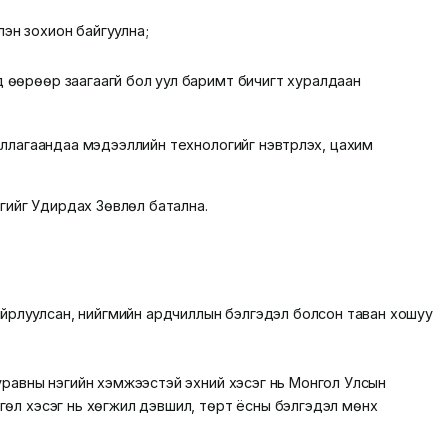
лэн зохион байгуулна;
 өөрөөр заагаагүй бол уул баримт бичигт хуралдаан
иллагаандаа мэдээллийн технологийг нэвтрүүлэх, цахим
гийг Удирдах Зөвлөл батална.
айрлуулсан, нийгмийн ардчиллын бэлгэдэл болсон таван хошуу
гуравны нэгийн хэмжээстэй эхний хэсэг нь Монгол Улсын
сгөл хэсэг нь хөгжил дэвшил, төрт ёсны бэлгэдэл мөнх