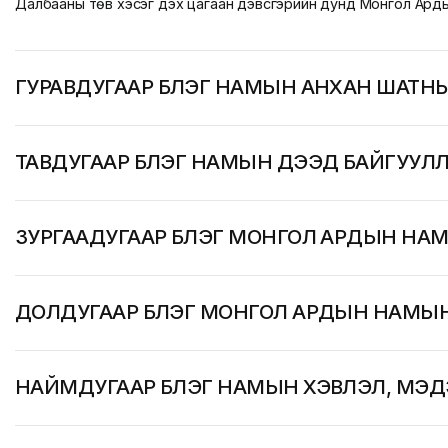
Далбааны төв хэсэг дэх цагаан дэвсгэрийн дунд Монгол Ард
ГУРАВДУГААР БҮЛЭГ НАМЫН АНХАН ШАТНЫ
ТАВДУГААР БҮЛЭГ НАМЫН ДЭЭД БАЙГУУЛ
ЗУРГААДУГААР БҮЛЭГ МОНГОЛ АРДЫН НА
ДОЛДУГААР БҮЛЭГ МОНГОЛ АРДЫН НАМЫН
НАЙМДУГААР БҮЛЭГ НАМЫН ХЭВЛЭЛ, МЭ