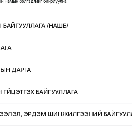
ын Намын бэлгэдлийг байрлуулна.
 БАЙГУУЛЛАГА /НАШБ/
ЛАГА
МЫН ДАРГА
 ГҮЙЦЭТГЭХ БАЙГУУЛЛАГА
ДЭЭЛЭЛ, ЭРДЭМ ШИНЖИЛГЭЭНИЙ БАЙГУУЛ