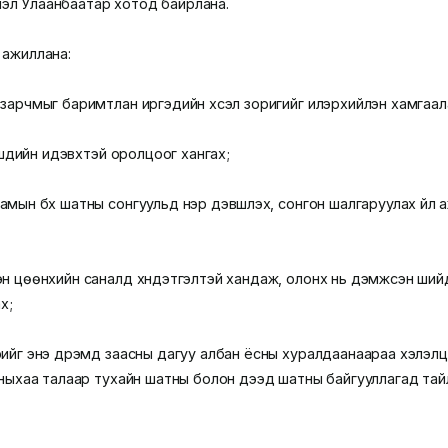
эл Улаанбаатар хотод байрлана.
 ажиллана:
зарчмыг баримтлан иргэдийн хүсэл зоригийг илэрхийлэн хамгаал
шүүдийн идэвхтэй оролцоог хангах;
мын бүх шатны сонгуульд нэр дэвшүүлэх, сонгон шалгаруулах үйл
 цөөнхийн саналд хүндэтгэлтэй хандаж, олонх нь дэмжсэн шийдвэ
х;
ийг энэ дүрэмд заасны дагуу албан ёсны хуралдаанаараа хэлэлцэ
аныхаа талаар тухайн шатны болон дээд шатны байгууллагад тай