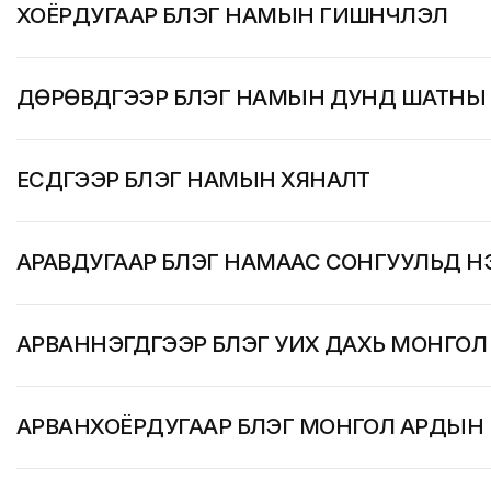
ХОЁРДУГААР БҮЛЭГ НАМЫН ГИШҮҮНЧЛЭЛ
ДӨРӨВДҮГЭЭР БҮЛЭГ НАМЫН ДУНД ШАТНЫ
ЕСДҮГЭЭР БҮЛЭГ НАМЫН ХЯНАЛТ
АРАВДУГААР БҮЛЭГ НАМААС СОНГУУЛЬД 
АРВАННЭГДҮГЭЭР БҮЛЭГ УИХ ДАХЬ МОНГО
АРВАНХОЁРДУГААР БҮЛЭГ МОНГОЛ АРДЫН 