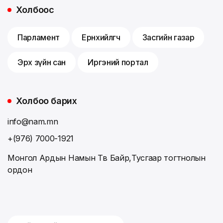
Холбоос
Парламент
Ерөнхийлөгч
Засгийн газар
Эрх зүйн сан
Иргэний портал
Холбоо барих
info@nam.mn
+(976) 7000-1921
Монгол Ардын Намын Төв Байр,Тусгаар тогтнолын
ордон