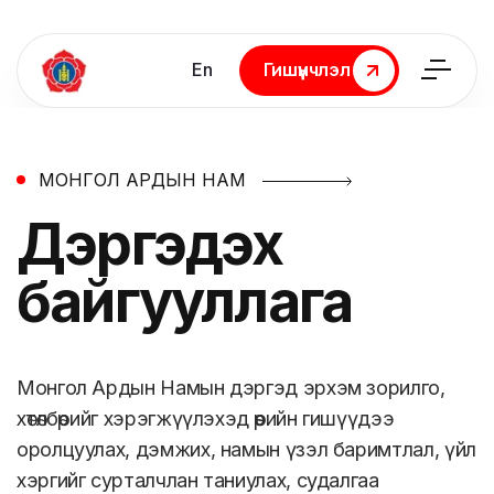
En
Гишүүнчлэл
Гишүүнчлэл
МОНГОЛ АРДЫН НАМ
Дэргэдэх
байгууллага
Монгол Ардын Намын дэргэд эрхэм зорилго,
хөтөлбөрийг хэрэгжүүлэхэд өөрийн гишүүдээ
оролцуулах, дэмжих, намын үзэл баримтлал, үйл
хэргийг сурталчлан таниулах, судалгаа