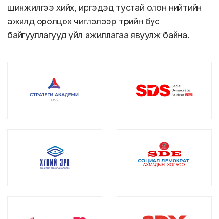
шинжилгээ хийх, иргэдэд тустай олон нийтийн
ажилд оролцох чиглэлээр төрийн бус
байгууллагууд үйл ажиллагаа явуулж байна.