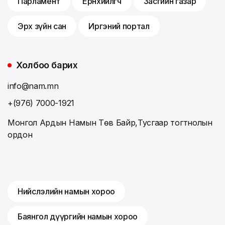
Парламент
Ерөнхийлөгч
Засгийн газар
Эрх зүйн сан
Иргэний портал
Холбоо барих
info@nam.mn
+(976) 7000-1921
Монгол Ардын Намын Төв Байр,Тусгаар тогтнолын
ордон
Нийслэлийн намын хороо
Баянгол дүүргийн намын хороо