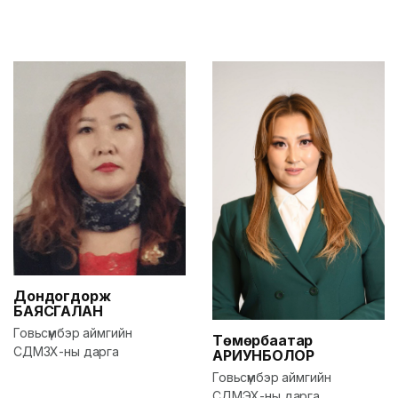
Дондогдорж
БАЯСГАЛАН
Говьсүмбэр аймгийн
Төмөрбаатар
СДМЗХ-ны дарга
АРИУНБОЛОР
Говьсүмбэр аймгийн
СДМЭХ-ны дарга