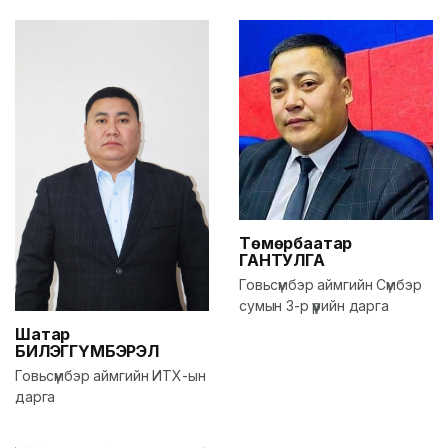
Төмөрбаатар
ГАНТУЛГА
Говьсүмбэр аймгийн Сүмбэр
сумын 3-р үүрийн дарга
Шатар
БИЛЭГГҮМБЭРЭЛ
Говьсүмбэр аймгийн ИТХ-ын
дарга