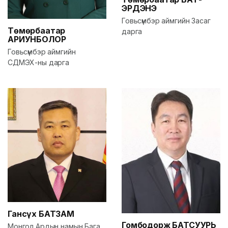
ЭРДЭНЭ
Говьсүмбэр аймгийн Засаг
Төмөрбаатар
дарга
АРИУНБОЛОР
Говьсүмбэр аймгийн
СДМЭХ-ны дарга
Гансүх
БАТЗАМ
Гомбодорж
БАТСУУРЬ
Монгол Ардын намын Бага