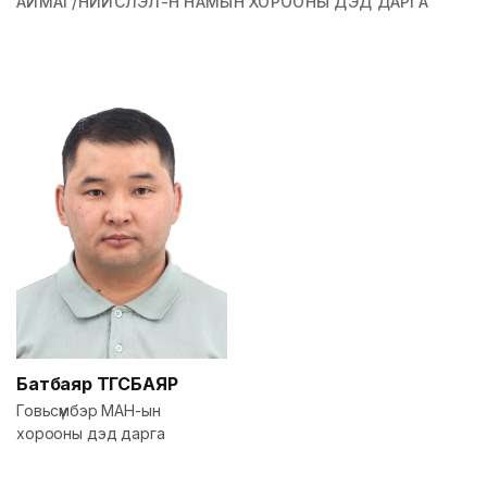
АЙМАГ/НИЙСЛЭЛ-Н НАМЫН ХОРООНЫ ДЭД ДАРГА
Батбаяр
ТӨГСБАЯР
Говьсүмбэр МАН-ын
хорооны дэд дарга