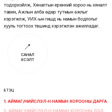
тодорхойлж, Хяналтын ерөнхий хороо нь хяналт
тавин, Ажлын алба өдөр тутмын ажлыг
хэрэгжүүлж, УИХ-ын гишүүд нь намын бодлогыг
хууль тогтоох түвшинд хэрэгжүүлэн ажилладаг.
САНАЛ
ХҮСЭЛТ
БҮТЭЦ
1
.
АЙМАГ/НИЙСЛЭЛ-Н НАМЫН ХОРООНЫ ДАРГА
2
.
АЙМАГ/НИЙСЛЭЛ-Н НАМЫН ХОРООНЫ ДЭД