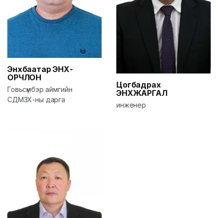
Энхбаатар
ЭНХ-
ОРЧЛОН
Цогбадрах
Говьсүмбэр аймгийн
ЭНХЖАРГАЛ
СДМЗХ-ны дарга
инженер