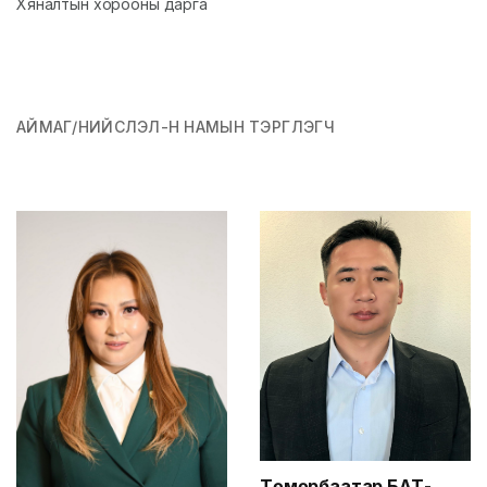
Хяналтын хорооны дарга
АЙМАГ/НИЙСЛЭЛ-Н НАМЫН ТЭРГҮҮЛЭГЧ
Төмөрбаатар
БАТ-