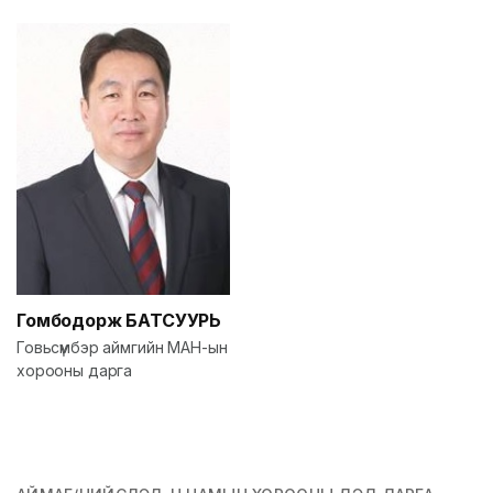
Гомбодорж
БАТСУУРЬ
Говьсүмбэр аймгийн МАН-ын
хорооны дарга