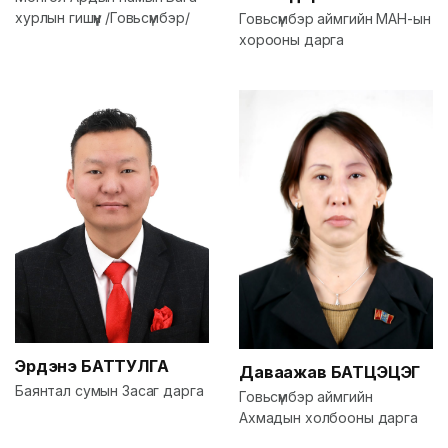
хурлын гишүүн /Говьсүмбэр/
Говьсүмбэр аймгийн МАН-ын
хорооны дарга
Эрдэнэ
БАТТУЛГА
Даваажав
БАТЦЭЦЭГ
Баянтал сумын Засаг дарга
Говьсүмбэр аймгийн
Ахмадын холбооны дарга