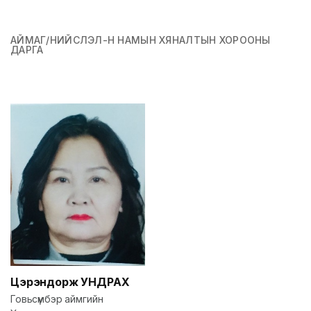
АЙМАГ/НИЙСЛЭЛ-Н НАМЫН ХЯНАЛТЫН ХОРООНЫ
ДАРГА
Цэрэндорж
УНДРАХ
Говьсүмбэр аймгийн