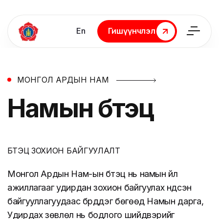
En
Гишүүнчлэл
Гишүүнчлэл
МОНГОЛ АРДЫН НАМ
Намын
бүтэц
БҮТЭЦ ЗОХИОН БАЙГУУЛАЛТ
Монгол Ардын Нам-ын бүтэц нь намын үйл
ажиллагааг удирдан зохион байгуулах үндсэн
байгууллагуудаас бүрддэг бөгөөд Намын дарга,
Удирдах зөвлөл нь бодлого шийдвэрийг