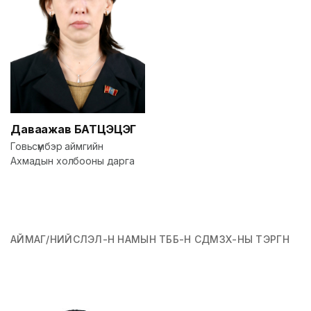
Даваажав
БАТЦЭЦЭГ
Говьсүмбэр аймгийн
Ахмадын холбооны дарга
АЙМАГ/НИЙСЛЭЛ-Н НАМЫН ТББ-Н СДМЗХ-НЫ ТЭРГҮҮН