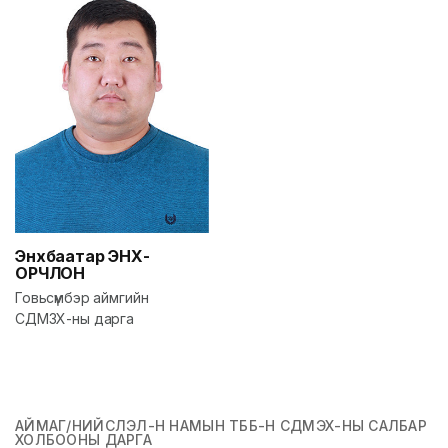
Энхбаатар
ЭНХ-
ОРЧЛОН
Говьсүмбэр аймгийн
СДМЗХ-ны дарга
АЙМАГ/НИЙСЛЭЛ-Н НАМЫН ТББ-Н СДМЭХ-НЫ САЛБАР
ХОЛБООНЫ ДАРГА