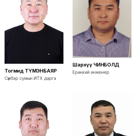
Шархүү
ЧИНБОЛД
Тогмид
ТҮМЭНБАЯР
Ерөнхий инженер
Сүмбэр сумын ИТХ дарга