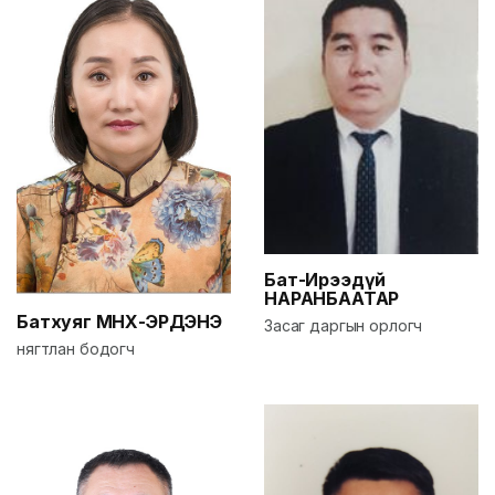
Бат-Ирээдүй
НАРАНБААТАР
Батхуяг
МӨНХ-ЭРДЭНЭ
Засаг даргын орлогч
нягтлан бодогч