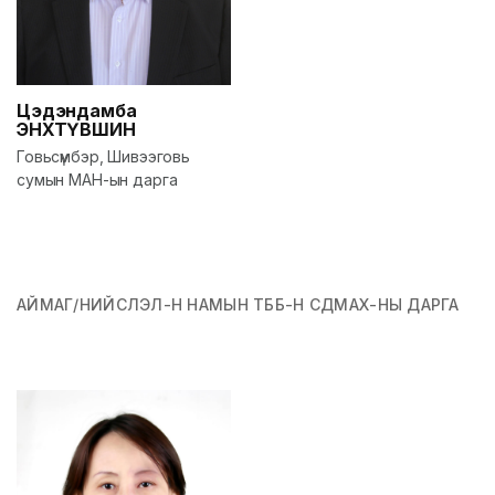
Цэдэндамба
ЭНХТҮВШИН
Говьсүмбэр, Шивээговь
сумын МАН-ын дарга
АЙМАГ/НИЙСЛЭЛ-Н НАМЫН ТББ-Н СДМАХ-НЫ ДАРГА