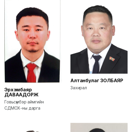
Алтанбулаг
ЗОЛБАЯР
Захирал
Эрхэмбаяр
ДАВААДОРЖ
Говьсүмбэр аймгийн
СДМОХ-ны дарга